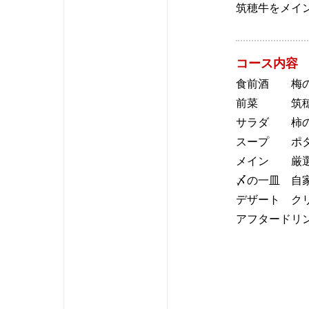
筑穂牛をメイ
コース内容
食前酒
梅
前菜
筑
サラダ
柿
スープ
ポ
メイン
厳
〆の一皿
自
デザート
ク
アフタードリ