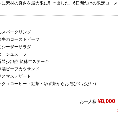
ンに素材の良さを最大限に引き出した、6日間だけの限定コース
のスパークリング
穂牛のローストビーフ
のシーザーサラダ
タージュスープ
選希少部位 筑穂牛ステーキ
家製ビーフカツサンド
リスマスデザート
ンク（コーヒー・紅茶・ゆず茶からお選びください）
¥8,000
お一人様
（