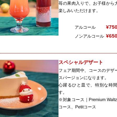
苺の果肉入りで、お子様から
楽しみいただけます。
¥75
アルコール
¥65
ノンアルコール
スペシャルデザート
フェア期間中、コースのデザ
スバージョンになります。
心躍るひと皿で、特別な時
す。
※対象コース｜Premium Walt
コース、Petitコース