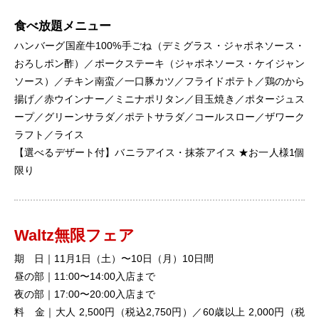
食べ放題メニュー
ハンバーグ国産牛100%手ごね（デミグラス・ジャポネソース・
おろしポン酢）／ポークステーキ（ジャポネソース・ケイジャン
ソース）／チキン南蛮／一口豚カツ／フライドポテト／鶏のから
揚げ／赤ウインナー／ミニナポリタン／目玉焼き／ポタージュス
ープ／グリーンサラダ／ポテトサラダ／コールスロー／ザワーク
ラフト／ライス
【選べるデザート付】バニラアイス・抹茶アイス ★お一人様1個
限り
Waltz無限フェア
期 日｜11月1日（土）〜10日（月）10日間
昼の部｜11:00〜14:00入店まで
夜の部｜17:00〜20:00入店まで
料 金｜大人 2,500円（税込2,750円）／60歳以上 2,000円（税